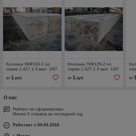
Колонна 3КФ153-1 по
Колонна 7КФ129-2 по
Кол
серии 1.427.1-3 вып. 1/87
серии 1.427.1-3 вып. 1/87
сер
1
1
от
руб.
от
руб.
от
О нас
Рейтинг не сформирован
Менее 5 отзывов за последний год
Работает с 04.03.2016
г. Минск