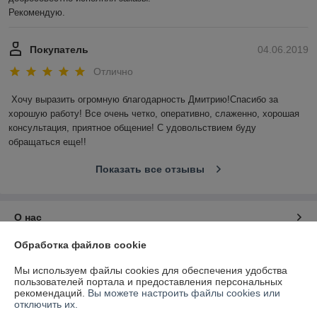
Рекомендую.
Покупатель
04.06.2019
Отлично
Хочу выразить огромную благодарность Дмитрию!Спасибо за 
хорошую работу! Все очень четко, оперативно, слаженно, хорошая 
консультация, приятное общение! С удовольствием буду 
обращаться еще!!
Показать все отзывы
О нас
Обработка файлов cookie
Контакты
Мы используем файлы cookies для обеспечения удобства
пользователей портала и предоставления персональных
Доставка и оплата
рекомендаций.
Вы можете настроить файлы cookies или
отключить их.