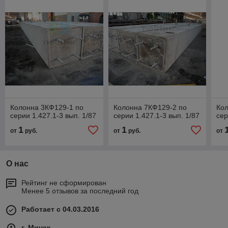
Колонна 3КФ129-1 по
Колонна 7КФ129-2 по
Кол
серии 1.427.1-3 вып. 1/87
серии 1.427.1-3 вып. 1/87
сер
1
1
от
руб.
от
руб.
от
О нас
Рейтинг не сформирован
Менее 5 отзывов за последний год
Работает с 04.03.2016
г. Минск