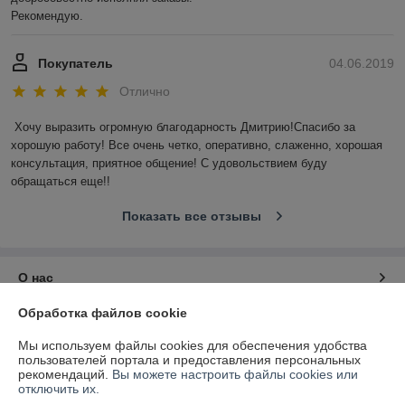
Рекомендую.
Покупатель
04.06.2019
Отлично
Хочу выразить огромную благодарность Дмитрию!Спасибо за 
хорошую работу! Все очень четко, оперативно, слаженно, хорошая 
консультация, приятное общение! С удовольствием буду 
обращаться еще!!
Показать все отзывы
О нас
Обработка файлов cookie
Контакты
Мы используем файлы cookies для обеспечения удобства
пользователей портала и предоставления персональных
Доставка и оплата
рекомендаций.
Вы можете настроить файлы cookies или
отключить их.