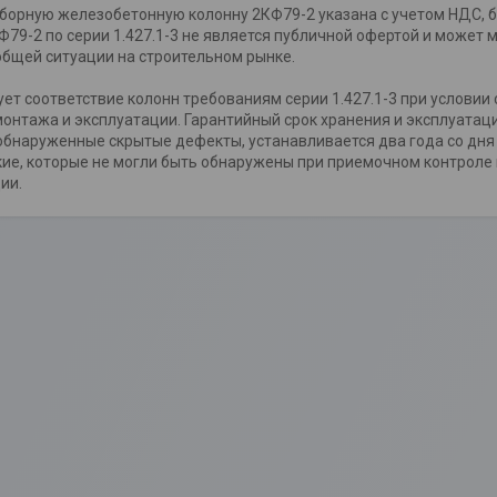
орную железобетонную колонну 2КФ79-2 указана с учетом НДС, бе
Ф79-2 по серии 1.427.1-3 не является публичной офертой и может
общей ситуации на строительном рынке.
т соответствие колонн требованиям серии 1.427.1-3 при условии
монтажа и эксплуатации. Гарантийный срок хранения и эксплуатаци
обнаруженные скрытые дефекты, устанавливается два года со дня
кие, которые не могли быть обнаружены при приемочном контроле
ии.