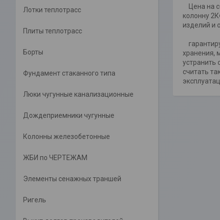
Цена на сб
Лотки теплотрасс
колонну 2К
изделий и 
Плиты теплотрасс
гарантируе
Борты
хранения, 
устранить 
считать та
Фундамент стаканного типа
эксплуатац
Люки чугунные канализационные
Дождеприемники чугунные
Колонны железобетонные
ЖБИ по ЧЕРТЕЖАМ
Элементы сенажных траншей
Ригель