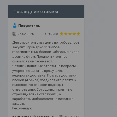
Покупатель
25.02.2020
Отлично
Для строительства дома потребовалось
закупить примерно 110 кубов
газосиликатных блоков. Обзвонил около
десятка фирм. Предпочтительнее
оказался компас-инвест.
Четкие и понятные ответы на вопросы,
умеренные цены на продукцию,
недорогая доставка. По мере доставки
блоков (4 рейса) убедился что ребята к
выполнению заказов подходят
ответственно. Сотрудники приятные
стремящиеся не схалтурить, а
заработать добросовестно исполняя
заказы.
Рекомендую.
Комментарий продавца
24.03.2020