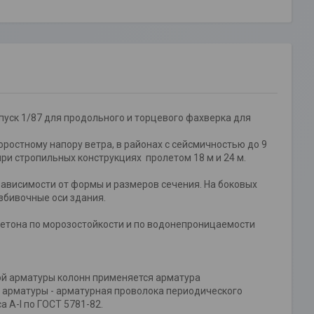
пуск 1/87 для продольного и торцевого фахверка для
оростному напору ветра, в районах с сейсмичностью до 9
ри стропильных конструкциях пролетом 18 м и 24 м.
ависимости от формы и размеров сечения. На боковых
збивочные оси здания.
етона по морозостойкости и по водонепроницаемости
й арматуры колонн применяется арматура
ой арматуры - арматурная проволока периодического
а A-I по ГОСТ 5781-82.