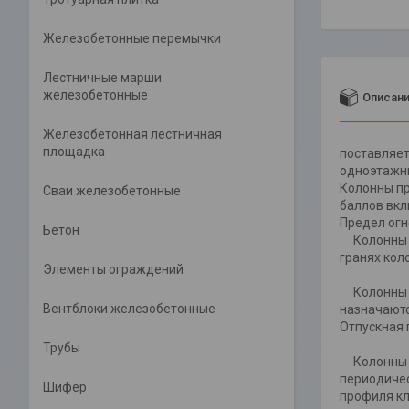
Железобетонные перемычки
Лестничные марши
железобетонные
Описан
Железобетонная лестничная
площадка
поставляет
одноэтажны
Колонны пр
Сваи железобетонные
баллов вкл
Предел огне
Бетон
Колонны пр
гранях кол
Элементы ограждений
Колонны 2К
Вентблоки железобетонные
назначаютс
Отпускная 
Трубы
Колонны а
периодичес
Шифер
профиля кл