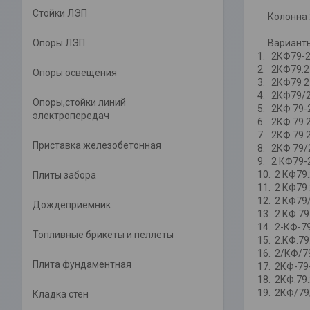
Стойки ЛЭП
Колонна 2К
Опоры ЛЭП
Варианты 
1. 2КФ79-
2. 2КФ79.2
Опоры освещения
3. 2КФ79 2
4. 2КФ79/
Опоры,стойки линий
5. 2КФ 79-
электропередач
6. 2КФ 79.
7. 2КФ 79 
Приставка железобетонная
8. 2КФ 79/
9. 2 КФ79-
10. 2 КФ79
Плиты забора
11. 2 КФ79
12. 2 КФ79
Дождеприемник
13. 2 КФ 79
14. 2-КФ-7
Топливные брикеты и пеллеты
15. 2.КФ.79
16. 2/КФ/7
Плита фундаментная
17. 2КФ-79
18. 2КФ.79
19. 2КФ/79
Кладка стен