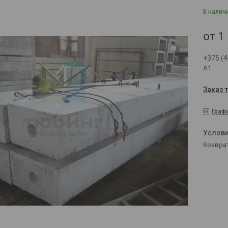
В налич
от
1
+375 (4
А1
Заказ 
Граф
возвра