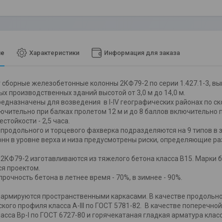
ие
Характеристики
Информация для заказа
 сборные железобетонные колонны 2КФ79-2 по серии 1.427.1-3, вы
х производственных зданий высотой от 3,0 м до 14,0 м.
едназначены для возведения в I-IV географических районах по ск
ючительно при балках пролетом 12 м и до 8 баллов включительно п
стойкости - 2,5 часа.
одольного и торцевого фахверка подразделяются на 9 типов в з
онн в уровне верха и низа предусмотрены риски, определяющие ра
Ф79-2 изготавливаются из тяжелого бетона класса В15. Марки б
я проектом.
прочность бетона в летнее время - 70%, в зимнее - 90%.
рмируются пространственными каркасами. В качестве продольно
кого профиля класса A-III по ГОСТ 5781-82. В качестве поперечн
асса Вр-I по ГОСТ 6727-80 и горячекатаная гладкая арматура класс