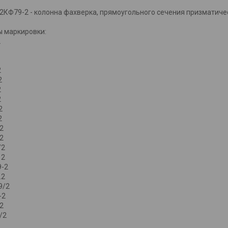
Ф79-2 - колонна фахверка, прямоугольного сечения призматическ
маркировки:
2
2
2
2
2
2
2
.2
 2
/2
 2
9-2
.2
9/2
-2
.2
/2