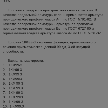
90%.
Колонны армируются пространственными каркасами. В
качестве продольной арматуры колонн применяется арматура
периодического профиля класса A-III по ГОСТ 5781-82. В
качестве поперечной арматуры - арматурная проволока
периодического профиля класса Вр-I по ГОСТ 6727-80 и
горячекатаная гладкая арматура класса A-I по ГОСТ 5781-82.
Колонна 1КФ99-3 - колонна фахверка, прямоугольного
сечения призматическая, длиной 99 дм, 3-ей несущей
способности.
Варианты маркировки:
1. 1КФ99-3
2. 1КФ99.3
3. 1КФ99 3
4. 1КФ99/3
5. 1КФ 99-3
6. 1КФ 99.3
7. 1КФ 99 3
8. 1КФ 99/3
9. 1 КФ99-3
10. 1 КФ99.3