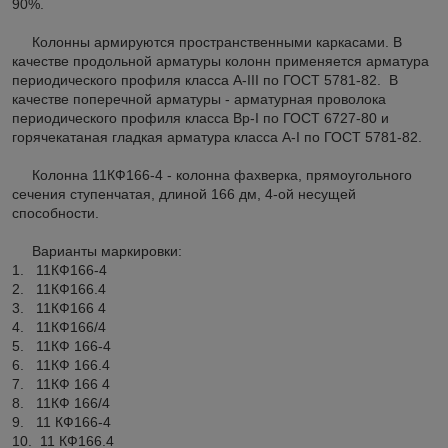
90%.
Колонны армируются пространственными каркасами. В
качестве продольной арматуры колонн применяется арматура
периодического профиля класса A-III по ГОСТ 5781-82. В
качестве поперечной арматуры - арматурная проволока
периодического профиля класса Вр-I по ГОСТ 6727-80 и
горячекатаная гладкая арматура класса A-I по ГОСТ 5781-82.
Колонна 11КФ166-4 - колонна фахверка, прямоугольного
сечения ступенчатая, длиной 166 дм, 4-ой несущей
способности.
Варианты маркировки:
1. 11КФ166-4
2. 11КФ166.4
3. 11КФ166 4
4. 11КФ166/4
5. 11КФ 166-4
6. 11КФ 166.4
7. 11КФ 166 4
8. 11КФ 166/4
9. 11 КФ166-4
10. 11 КФ166.4