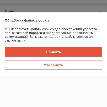
О нас
Обработка файлов cookie
Контакты
Мы используем файлы cookies для обеспечения удобства
пользователей портала и предоставления персональных
Доставка и оплата
рекомендаций.
Вы можете настроить файлы cookies или
отключить их.
График работы
Принять
Полная версия сайта
Отклонить
Политика обработки cookies
Сайт создан на платформе Deal.by