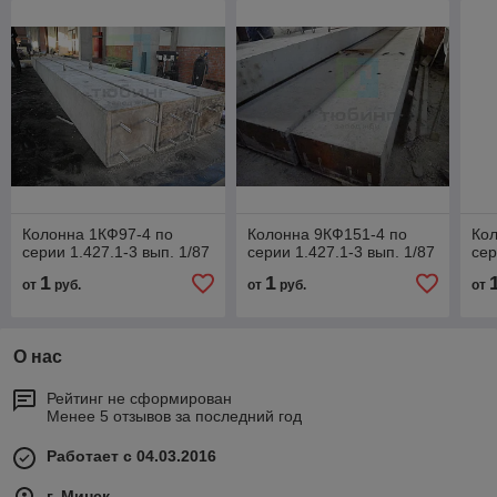
Колонна 1КФ97-4 по
Колонна 9КФ151-4 по
Кол
серии 1.427.1-3 вып. 1/87
серии 1.427.1-3 вып. 1/87
сер
1
1
от
руб.
от
руб.
от
О нас
Рейтинг не сформирован
Менее 5 отзывов за последний год
Работает с 04.03.2016
г. Минск