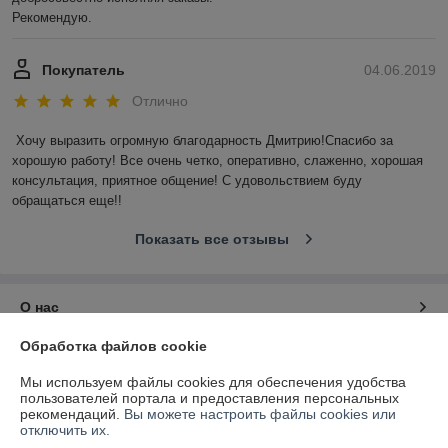
Рекомендую.
Покупатель
04.06.2019
Отлично
Хочу выразить огромную благодарность Дмитрию!Спасибо за 
хорошую работу! Все очень четко, оперативно, слаженно, хорошая 
консультация, приятное общение! С удовольствием буду 
обращаться еще!!
Показать все отзывы
О нас
Обработка файлов cookie
Контакты
Мы используем файлы cookies для обеспечения удобства
пользователей портала и предоставления персональных
Доставка и оплата
рекомендаций.
Вы можете настроить файлы cookies или
отключить их.