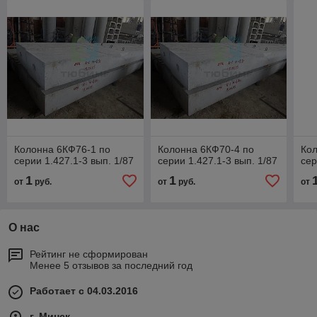
Колонна 6КФ76-1 по
Колонна 6КФ70-4 по
Кол
серии 1.427.1-3 вып. 1/87
серии 1.427.1-3 вып. 1/87
сер
1
1
от
руб.
от
руб.
от
О нас
Рейтинг не сформирован
Менее 5 отзывов за последний год
Работает с 04.03.2016
г. Минск