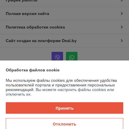
График работы
Полная версия сайта
Политика обработки cookies
Сайт создан на платформе Deal.by
Обработка файлов cookie
Информация для покупателя
Мы используем файлы cookies для обеспечения удобства
пользователей портала и предоставления персональных
Юридическое лицо:
ООО "Компас-Инвест"
рекомендаций.
Вы можете настроить файлы cookies или
Республика Беларусь, г. Минск, ул.Промышленная 21А,каб. 14
отключить их.
Регистрационный номер ЕГР: 192615445
Принять
УНП: 192615445
Регистрационный орган: Мингорисполком
Отклонить