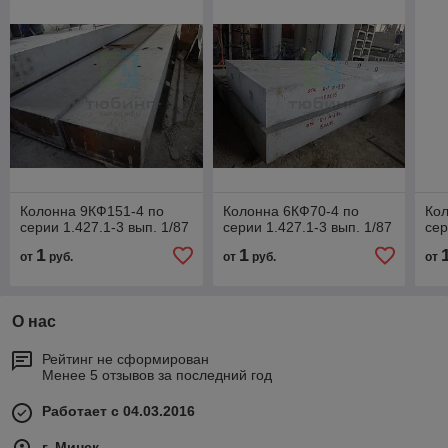
Колонна 9КФ151-4 по
Колонна 6КФ70-4 по
Кол
серии 1.427.1-3 вып. 1/87
серии 1.427.1-3 вып. 1/87
сер
1
1
от
руб.
от
руб.
от
О нас
Рейтинг не сформирован
Менее 5 отзывов за последний год
Работает с 04.03.2016
г. Минск