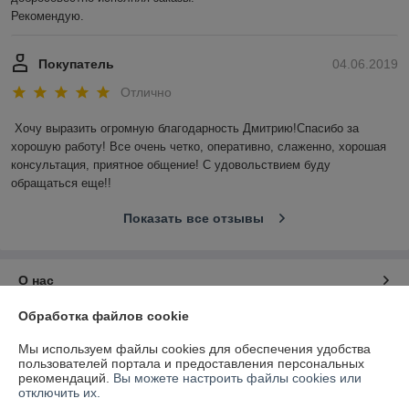
Рекомендую.
Покупатель
04.06.2019
Отлично
Хочу выразить огромную благодарность Дмитрию!Спасибо за 
хорошую работу! Все очень четко, оперативно, слаженно, хорошая 
консультация, приятное общение! С удовольствием буду 
обращаться еще!!
Показать все отзывы
О нас
Обработка файлов cookie
Контакты
Мы используем файлы cookies для обеспечения удобства
пользователей портала и предоставления персональных
Доставка и оплата
рекомендаций.
Вы можете настроить файлы cookies или
отключить их.