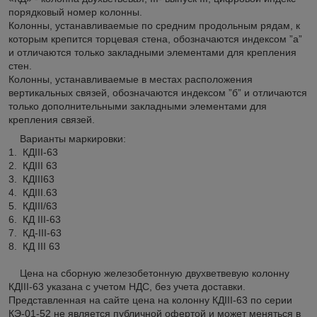
порядковый номер колонны.
Колонны, устанавливаемые по средним продольным рядам, к
которым крепится торцевая стена, обозначаются индексом ”а”
и отличаются только закладными элементами для крепления
стен.
Колонны, устанавливаемые в местах расположения
вертикальных связей, обозначаются индексом ”б” и отличаются
только дополнительными закладными элементами для
крепления связей.
Варианты маркировки:
1. КДIII-63
2. КДIII 63
3. КДIII63
4. КДIII.63
5. КДIII/63
6. КД III-63
7. КД-III-63
8. КД III 63
Цена на сборную железобетонную двухветвевую колонну
КДIII-63 указана с учетом НДС, без учета доставки.
Представленная на сайте цена на колонну КДIII-63 по серии
КЭ-01-52 не является публичной офертой и может меняться в