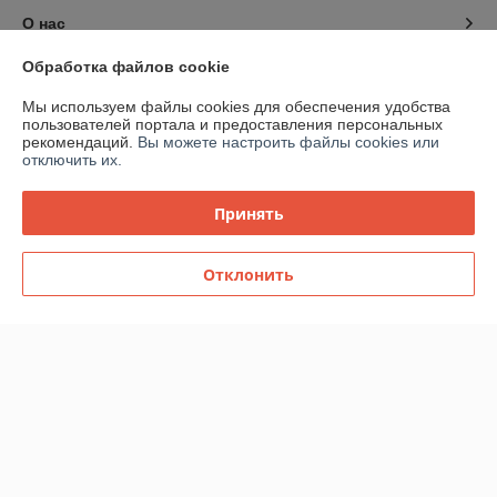
О нас
Обработка файлов cookie
Контакты
Мы используем файлы cookies для обеспечения удобства
пользователей портала и предоставления персональных
Доставка и оплата
рекомендаций.
Вы можете настроить файлы cookies или
отключить их.
График работы
Принять
Полная версия сайта
Отклонить
Политика обработки cookies
Сайт создан на платформе Deal.by
Информация для покупателя