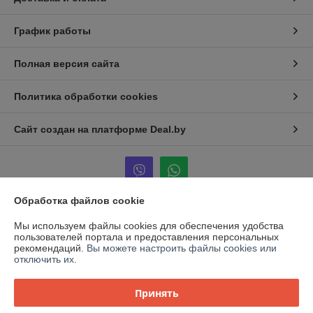
График работы
Полная версия сайта
Политика обработки cookies
Сайт создан на платформе Deal.by
Обработка файлов cookie
Информация для покупателя
Мы используем файлы cookies для обеспечения удобства
пользователей портала и предоставления персональных
Юридическое лицо:
ООО "Компас-Инвест"
рекомендаций.
Вы можете настроить файлы cookies или
Республика Беларусь, г. Минск, ул.Промышленная 21А,каб. 14
отключить их.
Регистрационный номер ЕГР: 192615445
Принять
УНП: 192615445