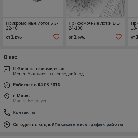
Прикромочные лотки Б 2-
Прикромочные лотки Б 1-
При
22-40
24-100
18-
1
1
от
руб.
от
руб.
от
О нас
Рейтинг не сформирован
Менее 5 отзывов за последний год
Работает с 04.03.2016
г. Минск
Минск, Беларусь
Контакты
Показать весь график работы
Сегодня выходной