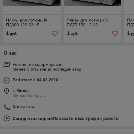
Плиты для лотков ЛК
Плиты для лотков ЛК
Пли
ПД300.120.12-15
ПД75.150.12-12
ПД7
1
1
1
руб.
руб.
р
О нас
Рейтинг не сформирован
Менее 5 отзывов за последний год
Работает с 04.03.2016
г. Минск
Минск, Беларусь
Контакты
Показать весь график работы
Сегодня выходной