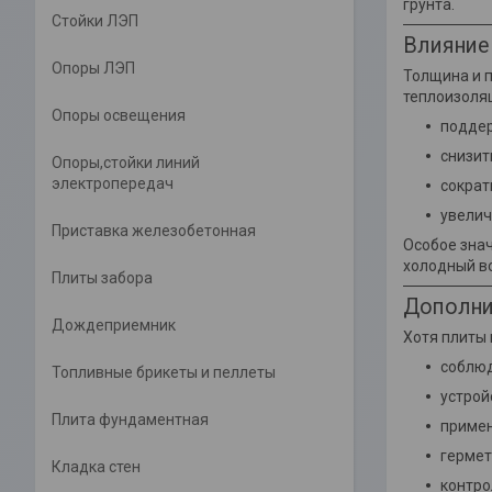
грунта.
Стойки ЛЭП
Влияние
Опоры ЛЭП
Толщина и п
теплоизоляц
Опоры освещения
поддер
снизит
Опоры,стойки линий
электропередач
сократ
увелич
Приставка железобетонная
Особое знач
холодный во
Плиты забора
Дополни
Дождеприемник
Хотя плиты
соблюд
Топливные брикеты и пеллеты
устрой
Плита фундаментная
примен
гермет
Кладка стен
контро