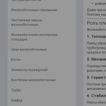
деформ
Даже при на
Железобетонные перемычки
Поэтому за
Лестничные марши
Роль пл
железобетонные
Железобето
Железобетонная лестничная
1. Тепло
площадка
Плиты образ
трубопрово
Сваи железобетонные
средой и те
2. Механ
Бетон
Перекрытия 
Элементы ограждений
дорогами, 
3. Герме
Вентблоки железобетонные
Плотное пр
металличес
Трубы
4. Стаби
Шифер
Плиты обес