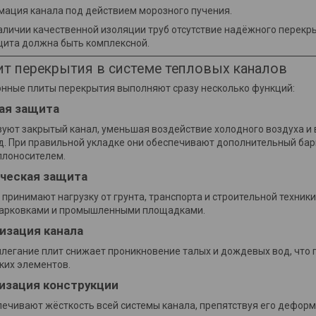
ация канала под действием морозного пучения.
личии качественной изоляции труб отсутствие надёжного перекры
щита должна быть комплексной.
ит перекрытия в системе тепловых каналов
нные плиты перекрытия выполняют сразу несколько функций:
вая защита
уют закрытый канал, уменьшая воздействие холодного воздуха и 
д. При правильной укладке они обеспечивают дополнительный ба
плоносителем.
ическая защита
принимают нагрузку от грунта, транспорта и строительной техники
парковками и промышленными площадками.
тизация канала
илегание плит снижает проникновение талых и дождевых вод, что
ких элементов.
лизация конструкции
печивают жёсткость всей системы канала, препятствуя его дефор