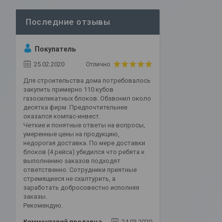
Покупатель
25.02.2020
Отлично
Для строительства дома потребовалось
закупить примерно 110 кубов
газосиликатных блоков. Обзвонил около
десятка фирм. Предпочтительнее
оказался компас-инвест.
Четкие и понятные ответы на вопросы,
умеренные цены на продукцию,
недорогая доставка. По мере доставки
блоков (4 рейса) убедился что ребята к
выполнению заказов подходят
ответственно. Сотрудники приятные
стремящиеся не схалтурить, а
заработать добросовестно исполняя
заказы.
Рекомендую.
Комментарий продавца
24.03.2020