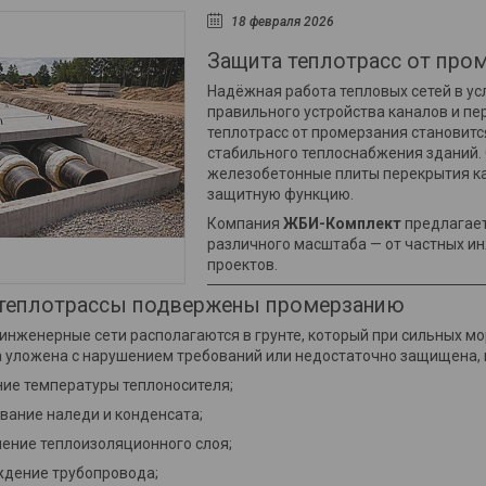
18 февраля 2026
Защита теплотрасс от про
Надёжная работа тепловых сетей в у
правильного устройства каналов и пе
теплотрасс от промерзания становитс
стабильного теплоснабжения зданий.
железобетонные плиты перекрытия кан
защитную функцию.
Компания
ЖБИ-Комплект
предлагае
различного масштаба — от частных и
проектов.
теплотрассы подвержены промерзанию
нженерные сети располагаются в грунте, который при сильных мо
а уложена с нарушением требований или недостаточно защищена,
ие температуры теплоносителя;
вание наледи и конденсата;
ение теплоизоляционного слоя;
дение трубопровода;