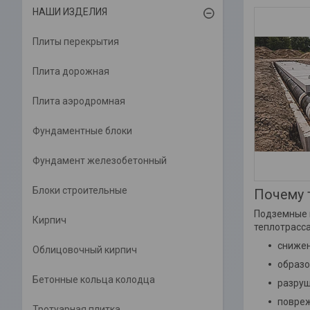
НАШИ ИЗДЕЛИЯ
Плиты перекрытия
Плита дорожная
Плита аэродромная
Фундаментные блоки
Фундамент железобетонный
Блоки строительные
Почему 
Подземные и
Кирпич
теплотрасс
снижен
Облицовочный кирпич
образо
Бетонные кольца колодца
разруш
повреж
Тротуарная плитка