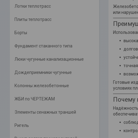
Лотки теплотрасс
Железобето
или наруше
Плиты теплотрасс
Преимущ
Использова
Борты
высока
Фундамент стаканного типа
долгов
устойч
Люки чугунные канализационные
точная
Дождеприемники чугунные
возмож
Готовые изд
Колонны железобетонные
условиях пл
Почему 
ЖБИ по ЧЕРТЕЖАМ
Надёжность
Элементы сенажных траншей
обеспечива
соблюд
Ригель
контро