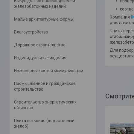
Выкуп долгов производителей
провер
железобетонных изделий
соотве
Компания
Ж
Малые архитектурные формы
доставка по
Плиты пере
Благоустройство
стабилизиру
железобето
Дорожное строительство
Для подбор
осуществляе
Индивидуальные изделия
Инженерные сети и коммуникации
Промышленное и гражданское
строительство
Строительство энергетических
объектов
Плита лотковая (водосточный
желоб)