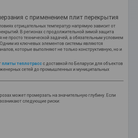
мерзания с применением плит перекрытия
словиях отрицательных температур напрямую зависит от
рекрытий. В регионах с продолжительной зимой защита
я не просто технической задачей, а обязательным условием
 Одним из ключевых элементов системы являются
алов, которые выполняют не только конструктивную, но и
т
плиты теплотрасс
с доставкой по Беларуси для объектов
нженерных сетей до промышленных и муниципальных
розах может промерзать на значительную глубину. Если
 возникают следующие риски: