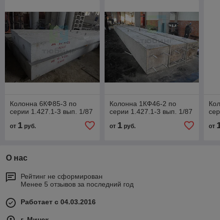
Колонна 6КФ85-3 по
Колонна 1КФ46-2 по
Кол
серии 1.427.1-3 вып. 1/87
серии 1.427.1-3 вып. 1/87
сер
1
1
от
руб.
от
руб.
от
О нас
Рейтинг не сформирован
Менее 5 отзывов за последний год
Работает с 04.03.2016
г. Минск