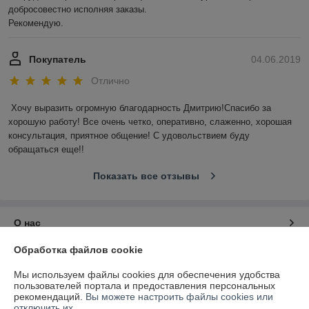
добросовестно исполняя заказы. 

Рекомендую.
Покупатель
04.06.2019
Отлично
Хочу выразить огромную благодарность Дмитрию!Спасибо за 
хорошую работу! Все очень четко, оперативно, слаженно, хорошая 
консультация, приятное общение! С удовольствием буду 
обращаться еще!!
Показать все отзывы
О нас
Обработка файлов cookie
Контакты
Мы используем файлы cookies для обеспечения удобства
пользователей портала и предоставления персональных
Доставка и оплата
рекомендаций.
Вы можете настроить файлы cookies или
отключить их.