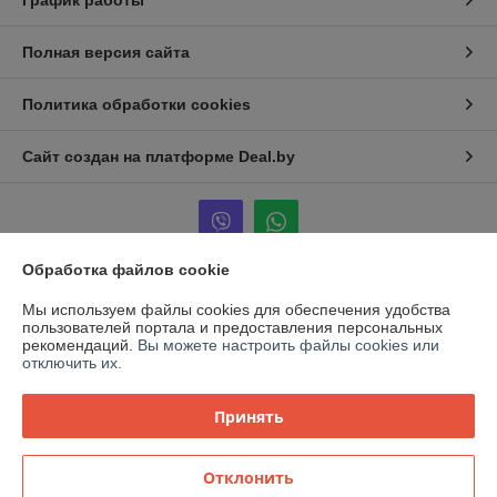
График работы
Полная версия сайта
Политика обработки cookies
Сайт создан на платформе Deal.by
Обработка файлов cookie
Информация для покупателя
Мы используем файлы cookies для обеспечения удобства
пользователей портала и предоставления персональных
Юридическое лицо:
ООО "Компас-Инвест"
рекомендаций.
Вы можете настроить файлы cookies или
Республика Беларусь, г. Минск, ул.Промышленная 21А,каб. 14
отключить их.
Регистрационный номер ЕГР: 192615445
Принять
УНП: 192615445
Регистрационный орган: Мингорисполком
Отклонить