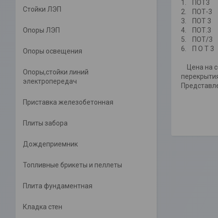
1. ПОТ3
Стойки ЛЭП
2. ПОТ-3
3. ПОТ 3
Опоры ЛЭП
4. ПОТ.3
5. ПОТ/3
6. П О Т 3
Опоры освещения
Цена на сб
Опоры,стойки линий
перекрытия
электропередач
Представле
Приставка железобетонная
Плиты забора
Дождеприемник
Топливные брикеты и пеллеты
Плита фундаментная
Кладка стен