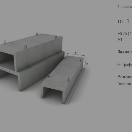
В налич
от
1
+375 (4
А1
Заказ 
Граф
возвра