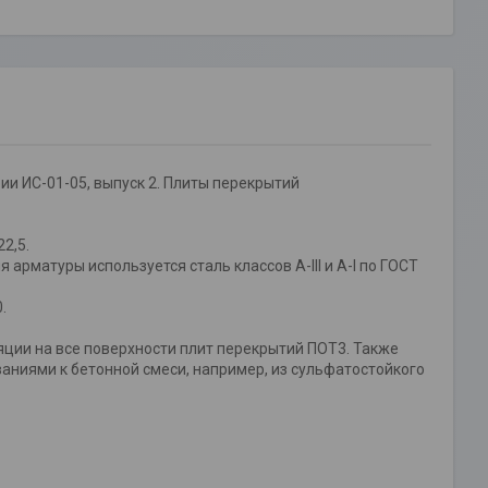
и ИС-01-05, выпуск 2. Плиты перекрытий
2,5.
рматуры используется сталь классов А-III и А-I по ГОСТ
.
ии на все поверхности плит перекрытий ПОТ3. Также
аниями к бетонной смеси, например, из сульфатостойкого