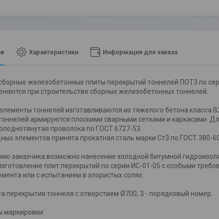
ие
Характеристики
Информация для заказа
сборные железобетонные плиты перекрытий тоннелей ПОТ3 по сери
няются при строительстве сборных железобетонных тоннелей.
ементы тоннелей изготавливаются из тяжелого бетона класса B2
оннелей армируются плоскими сварными сетками и каркасами. Для а
холоднотянутая проволока по ГОСТ 6727-53.
ных элементов принята прокатная сталь марки Ст3 по ГОСТ 380-60
 заказчика возможно нанесение холодной битумной гидроизоляц
зготовление плит перекрытий по серии ИС-01-05 с особыми требов
мента или с испытанием в хлористых солях.
та перекрытия тоннеля с отверстием Ø700, 3 - порядковый номер.
маркировки: