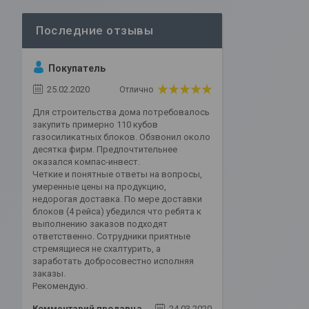
Покупатель
25.02.2020
Отлично
Для строительства дома потребовалось
закупить примерно 110 кубов
газосиликатных блоков. Обзвонил около
десятка фирм. Предпочтительнее
оказался компас-инвест.
Четкие и понятные ответы на вопросы,
умеренные цены на продукцию,
недорогая доставка. По мере доставки
блоков (4 рейса) убедился что ребята к
выполнению заказов подходят
ответственно. Сотрудники приятные
стремящиеся не схалтурить, а
заработать добросовестно исполняя
заказы.
Рекомендую.
Комментарий продавца
24.03.2020