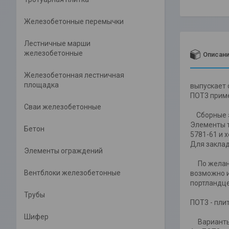
Железобетонные перемычки
Лестничные марши
железобетонные
Описан
Железобетонная лестничная
площадка
выпускает 
ПОТ3 приме
Сваи железобетонные
Сборные эл
Элементы т
Бетон
5781-61 и 
Для заклад
Элементы ограждений
По желанию
Вентблоки железобетонные
возможно и
портландце
Трубы
ПОТ3 - пли
Шифер
Варианты 